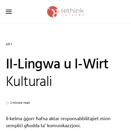
Search for:
ART
Il-Lingwa u l-Wirt
Kulturali
2 minute read
Il-kelma ġġorr ħafna aktar responsabbilitajiet minn
sempliċi għodda ta’ komunikazzjoni.