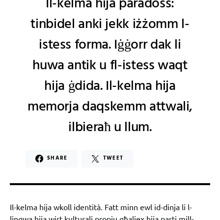
Il-kelma hija paradoss:
tinbidel anki jekk iżżomm l-
istess forma. Iġġorr dak li
huwa antik u fl-istess waqt
hija ġdida. Il-kelma hija
memorja daqskemm attwali,
ilbieraħ u llum.
SHARE
TWEET
Il-kelma hija wkoll identità. Fatt minn ewl id-dinja li l-
lingwa hija wirt kulturali propju għaliex hija parti mill-