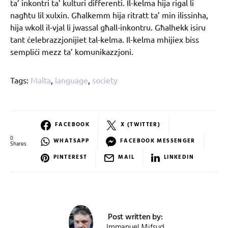
ta’ inkontri ta’ kulturi differenti. Il-kelma hija rigal li
nagħtu lil xulxin. Għalkemm hija ritratt ta’ min ilissinha,
hija wkoll il-vjal li jwassal għall-inkontru. Għalhekk isiru
tant ċelebrazzjonijiet tal-kelma. Il-kelma mhijiex biss
sempliċi mezz ta’ komunikazzjoni.
Tags:
Malta
,
language
,
society
FACEBOOK
X (TWITTER)
0
WHATSAPP
FACEBOOK MESSENGER
Shares
PINTEREST
MAIL
LINKEDIN
Post written by:
Immanuel Mifsud