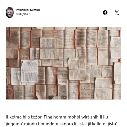
Immanuel Mifsud
01/12/2022
Il-kelma hija teżor. Fiha hemm moħbi wirt sħiħ li ilu
jinġema’ mindu l-bniedem skopra li jista’ jitkellem: jista’