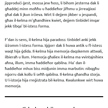
jipproduċi ġest, mossa jew ħoss, li bihom jesterna dak li
għaddej minn moħħu u ħaddieħor jifhmu u jirreaġixxi
għal dak li jkun irċieva. Wirt li dejjem jikber u jespandi,
għax il-kelma m’għandhiex kwiet, dejjem tinbidel imqar
jekk tibqa’ bl-istess forma.
F’dan is-sens, il-kelma hija paradoss: tinbidel anki jekk
iżżomm l-istess forma. Iġġorr dak li huwa antik u fl-istess
waqt hija ġdida. Il-kelma hija memorja daqskemm attwali,
ilbieraħ u llum. Memorja għaliex il-kelma ma vvintajnihiex
aħna, illum, imma ħaddieħor qabilna. Ma’ dan il-
ħaddieħor mhux biss midjunin imma marbutin: nibqgħu
nġorru dak kollu li seħħ qabilna. Il-kelma għandha storja.
U l-istorja hija rreġistrata bil-kelma. Kwalunkwe wirt huwa
memorja.