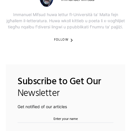
Immanuel Mifsud huwa lettur fl-Università ta' Malta fejn
jgħallem il-letteratura. Huwa wkoll kittieb u poeta li x-xogħlijiet
tiegħu nqalbu f'diversi lingwi u ppubblikati f'numru ta' pajjiżi.
FOLLOW
Subscribe to Get Our
Newsletter
Get notified of our articles