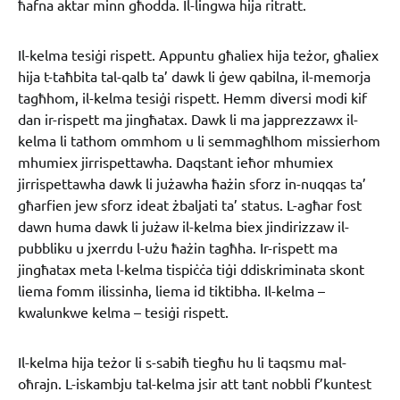
ħafna aktar minn għodda. Il-lingwa hija ritratt.
Il-kelma tesiġi rispett. Appuntu għaliex hija teżor, għaliex
hija t-taħbita tal-qalb ta’ dawk li ġew qabilna, il-memorja
tagħhom, il-kelma tesiġi rispett. Hemm diversi modi kif
dan ir-rispett ma jingħatax. Dawk li ma japprezzawx il-
kelma li tathom ommhom u li semmagħlhom missierhom
mhumiex jirrispettawha. Daqstant ieħor mhumiex
jirrispettawha dawk li jużawha ħażin sforz in-nuqqas ta’
għarfien jew sforz ideat żbaljati ta’ status. L-agħar fost
dawn huma dawk li jużaw il-kelma biex jindirizzaw il-
pubbliku u jxerrdu l-użu ħażin tagħha. Ir-rispett ma
jingħatax meta l-kelma tispiċċa tiġi ddiskriminata skont
liema fomm ilissinha, liema id tiktibha. Il-kelma –
kwalunkwe kelma – tesiġi rispett.
Il-kelma hija teżor li s-sabiħ tiegħu hu li taqsmu mal-
oħrajn. L-iskambju tal-kelma jsir att tant nobbli f’kuntest