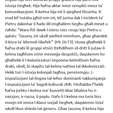
istorja tiegħek. Hija ħafna aktar minn sempliċi mezz ta’
komunikazzjoni. Il-kelma hija int li qiegħed tlissinha. Il-
mod kif tużaha jgħid min int, kif jurina dak l-inċident ta’
Pietru dakinhar li ħadu lill-imgħallem tiegħu għall-mewt u
ċaħdu: “Wara ftit dawk l-istess nies resqu lejn Pietru u
qalulu: ‘Tassew, int ukoll wieħed minnhom, għax għandek
il-kisra ta’ kliemek tikxfek’” (Mt 26:73). Huwa għalhekk li
ħafna drabi lil gruppi etniċi tteħdilhom id-dritt li jużaw il-
kelma tagħhom minn mexxejja despotiċi, daqskemm hu
għalhekk li l-kolonizzaturi imponew kelmithom ħafna
drabi, ukoll, bi skapitu tal-kelma nattiva tal-ikkolonizzati.
Hekk turi l-istorja kolonjali tagħna, pereżempju. L-
impożizzjoni tal-lingwa tal-Ieħor dominanti takkumpanja
l-impożizzjoni ta’ bagoll kulturali sħiħ. Minħabba f’hekk
ħafna jorbtu l-kelma ma’ kunċetti kbar bħalma hu n-
nazzjon, ir-razza, il-poplu. Nafu li l-kelma ma turix biss
mnejn int imma l-klassi soċjali tiegħek, daqskemm tista’
wkoll tkun xhieda tal-ġeneru. Għax tassew, il-kelma hija